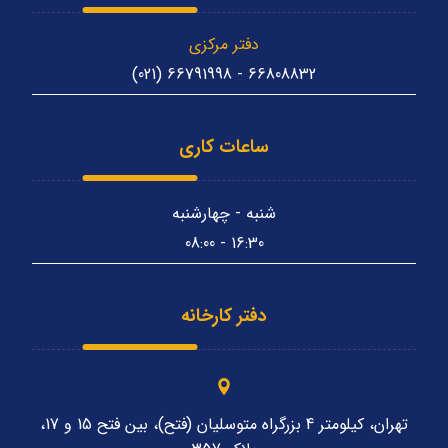
دفتر مرکزی
66808832 - 66791998 (021)
ساعات کاری
شنبه - چهارشنبه
16:30 - 08:00
دفتر کارخانه
تهران، کیلومتر 4 بزرگراه متوسلیان (فتح)، بین فتح 15 و 17،